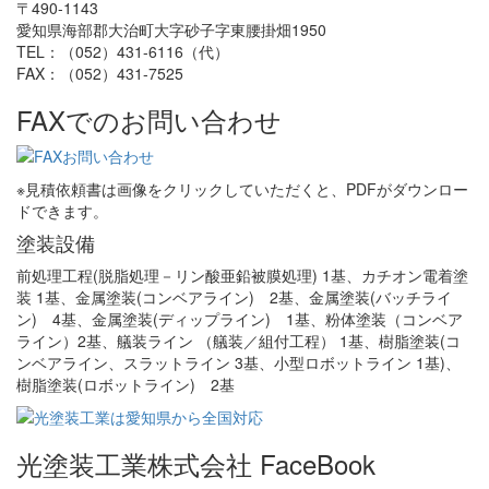
〒490-1143
愛知県海部郡大治町大字砂子字東腰掛畑1950
TEL：（052）431-6116（代）
FAX：（052）431-7525
FAXでのお問い合わせ
※見積依頼書は画像をクリックしていただくと、PDFがダウンロー
ドできます。
塗装設備
前処理工程(脱脂処理－リン酸亜鉛被膜処理) 1基、カチオン電着塗
装 1基、金属塗装(コンベアライン) 2基、金属塗装(バッチライ
ン) 4基、金属塗装(ディップライン) 1基、粉体塗装（コンベア
ライン）2基、艤装ライン （艤装／組付工程） 1基、樹脂塗装(コ
ンベアライン、スラットライン 3基、小型ロボットライン 1基)、
樹脂塗装(ロボットライン) 2基
光塗装工業株式会社 FaceBook